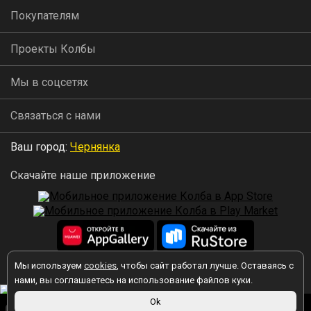
Покупателям
Проекты Колбы
Мы в соцсетях
Связаться с нами
Ваш город:
Чернянка
Скачайте наше приложение
Мы используем
cookies
, чтобы сайт работал лучше. Оставаясь с
2026 © Колба
нами, вы соглашаетесь на использование файлов куки.
Ok
Вы принимаете условия политики в отношении обработки
персональных данных
каждый раз, когда оставляете свои данные в