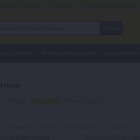
рочка
Вакансии
Гарантия +
Открыть свой магазин
ные аппараты
Конструктор этикеток
Калькуляторы
янке
Попугай
Фальш дно
Клампы (хомуты)
ые
подешевле
подороже
высокий рейтинг
по скидке
Скидка 22%
С