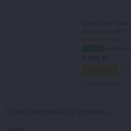
Фальшдно Люксс
Домспирт) на 37л
8 отзывов
1 930 ₽
цена в магаз
1 990 ₽
Наличие в магазинах
Адреса магазинов в Чернянке
Адрес