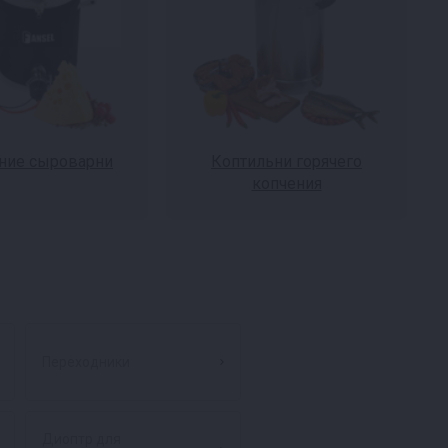
ие сыроварни
Коптильни горячего
копчения
Переходники
Диоптр для