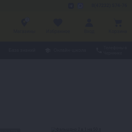
8(47232) 574-76
1
Магазины
Избранное
Вход
Корзина
Телефоны в
База знаний
Онлайн-школа
Чернянке
кидка 25%