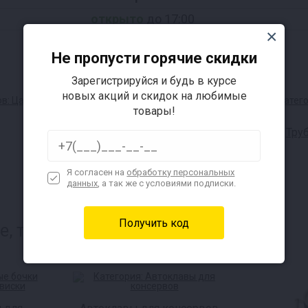
открыто
до 17:00
Не пропусти горячие скидки
Зарегистрируйся и будь в курсе
новых акций и скидок на любимые
товары!
Колпачковые колонны
Тру
Я согласен на
обработку персональных
данных
, а так же с условиями подписки.
, также интересуется: