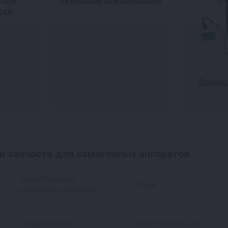
 для
Автоклавы для консервов
ски
Домашн
и запчасти для самогонных аппаратов
Узлы отбора для
Краны
самогонного аппарата
Холодильники и
Джин-корзины для