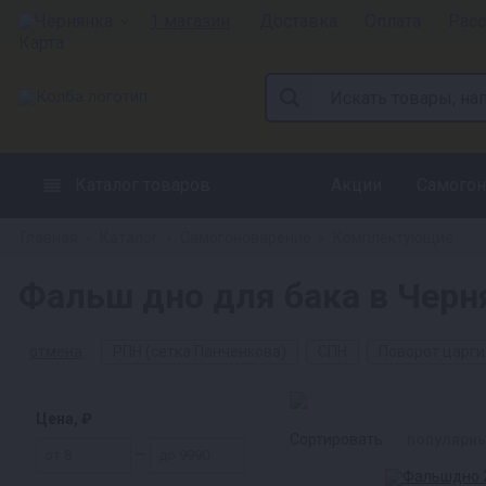
Чернянка
1 магазин
Доставка
Оплата
Расс
Каталог товаров
Акции
Самогон
Главная
Каталог
Самогоноварение
Комплектующие
»
»
»
Фальш дно для бака в Черн
отмена
РПН (сетка Панченкова)
СПН
Поворот царги
Цена, ₽
Сортировать:
популярн
—