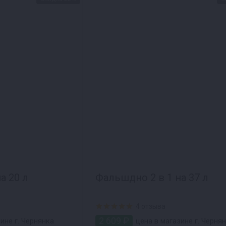
а 20 л
Фальшдно 2 в 1 на 37 л
4 отзыва
2 609 ₽
ине г. Чернянка
цена в магазине г. Черня