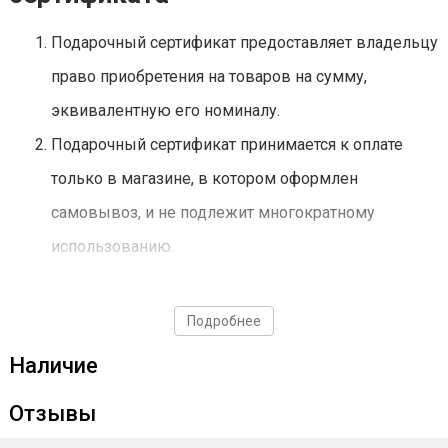
Подарочный сертификат предоставляет владельцу
право приобретения на товаров на сумму,
эквивалентную его номиналу.
Подарочный сертификат принимается к оплате
только в магазине, в котором оформлен
самовывоз, и не подлежит многократному
использованию.
При оплате подарочным сертификатом товаров
общей стоимостью ниже его номинала разница в
Подробнее
денежном эквиваленте не компенсируется.
Наличие
При оплате подарочным сертификатом товаров,
Отзывы
общая стоимость которых превышает его