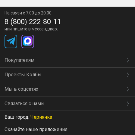
номинал, покупатель доплачивает недостающую
сумму.
На связи с 7:00 до 20:00
8 (800) 222-80-11
Подарочный сертификат не подлежит
или пишите в мессенджер:
перепродаже, возврату или обмену на денежные
средства, а в случае потери не восстанавливается.
Полная информация о правилах продажи товаров
Покупателям
с использованием подарочных сертификатов в
наших магазинах и по телефону 8-800-222-80-11.
Проекты Колбы
Покупка подарочного сертификата возможна
Мы в соцсетях
только за его номинал в рублях, скидки по
текущим акциям — не учитываются.
Связаться с нами
Ваш город:
Чернянка
Скачайте наше приложение