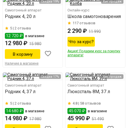
Скидка 19%
Хит продаж
Самогонный аппарат
Онлайн-курс
Родник 4, 20 л
Школа самогоноварения
117
отзывов
5 |
2 отзыва
2 290 ₽
11 990
12 720 ₽
в магазине
Что за курс?
12 980 ₽
15 980
Акция! Подарим курс за покупку
аппарата!
Наличие в магазине
Скидка 17%
Хит продаж
Самогонный аппарат
Самогонный аппарат
Родник 4, 37 л
Люкссталь 8М, 37 л
5 |
2 отзыва
4.8 |
58 отзывов
14 680 ₽
45 070 ₽
в магазине
в магазине
14 980 ₽
45 990 ₽
17 980
51 490