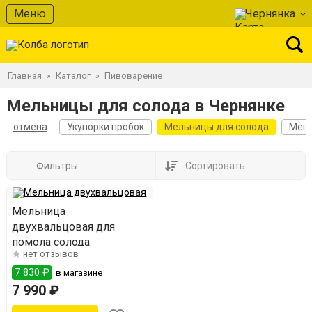
Меню
Чернянка
Главная
Каталог
Пивоварение
»
»
Мельницы для солода в Чернянке
отмена
Укупорки пробок
Мельницы для солода
Мешк
Фильтры
Сортировать
Мельница
двухвальцовая для
помола солода
нет отзывов
7 830 ₽
в магазине
7 990 ₽