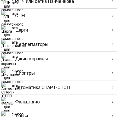
РПН или сетка Панченкова
СПН
Царги
Дефлегматоры
Джин-корзины
Диоптры
Автоматика СТАРТ-СТОП
Фальш-дно
ТЭНы