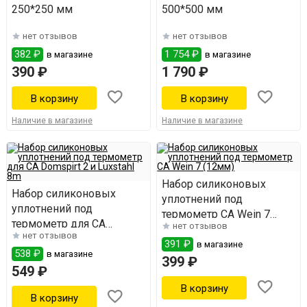
250*250 мм
500*500 мм
нет отзывов
нет отзывов
382 ₽
1 754 ₽
в магазине
в магазине
390 ₽
1 790 ₽
Наличие в магазине
Наличие в магазине
Набор силиконовых
Набор силиконовых
уплотнений под
уплотнений под
термометр СА Wein 7
термометр для СА
нет отзывов
(12мм)
нет отзывов
Domspirt 2 и Luxstahl 8m
391 ₽
в магазине
538 ₽
в магазине
399 ₽
549 ₽