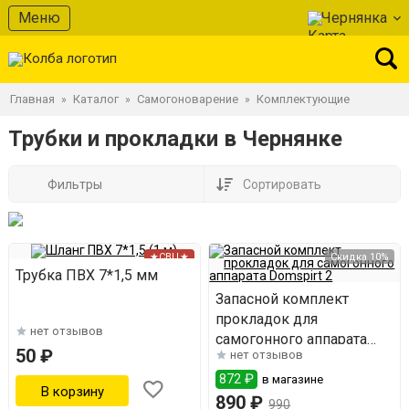
Меню
Чернянка
Главная
Каталог
Самогоноварение
Комплектующие
»
»
»
Трубки и прокладки в Чернянке
Фильтры
Сортировать
★СВЦ★
Скидка 10%
Трубка ПВХ 7*1,5 мм
Запасной комплект
прокладок для
нет отзывов
самогонного аппарата
50 ₽
нет отзывов
Domspirt 2
872 ₽
в магазине
890 ₽
990