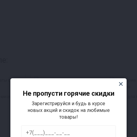
ле:
Не пропусти горячие скидки
рником
Перегонные кубы и баки
Ёмкости для
Зарегистрируйся и будь в курсе
новых акций и скидок на любимые
товары!