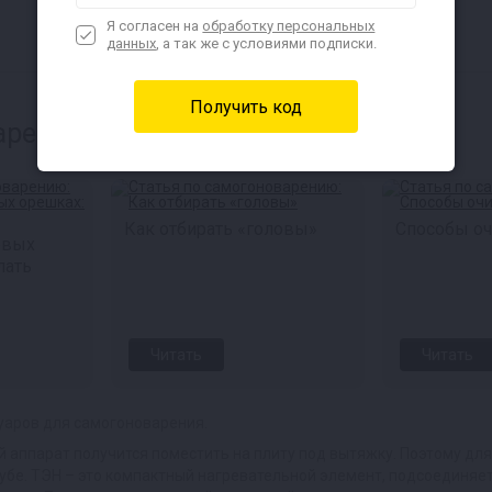
Я согласен на
обработку персональных
данных
, а так же с условиями подписки.
арению:
Как отбирать «головы»
Способы оч
овых
лать
Читать
Читать
уаров для самогоноварения.
 аппарат получится поместить на плиту под вытяжку. Поэтому дл
бе. ТЭН – это компактный нагревательной элемент, подсоединяет