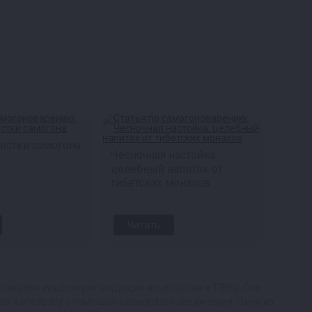
истки самогона
Чесночная настойка:
целебный напиток от
тибетских монахов
Читать
я нагрева существуют индукционные плитки и ТЭНы. Они
ся к аппарату с помощью клампового соединения. Одно из