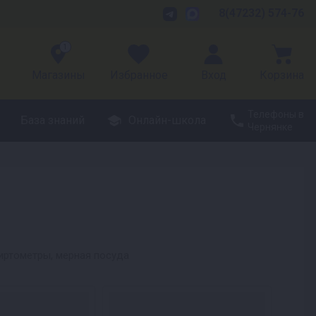
8(47232) 574-76
1
Магазины
Избранное
Вход
Корзина
Телефоны в
База знаний
Онлайн-школа
Чернянке
иртометры, мерная посуда