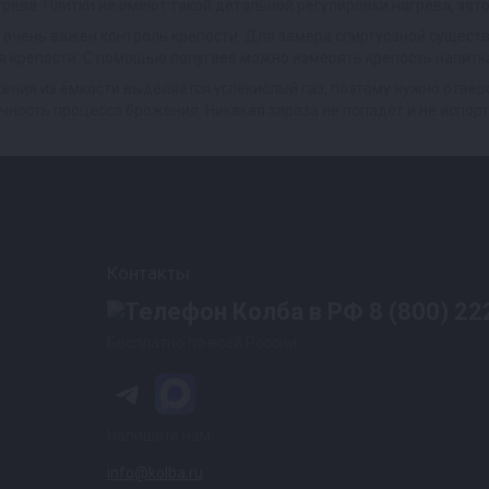
рева. Плитки не имеют такой детальной регулировки нагрева, зато
 очень важен контроль крепости. Для замера спиртуозной сущес
 крепости. С помощью попугаев можно измерять крепость напитка
ения из ёмкости выделяется углекислый газ, поэтому нужно отвер
чность процесса брожения. Никакая зараза не попадёт и не испорт
Контакты
8 (800) 22
Бесплатно по всей России
Напишите нам
info@kolba.ru