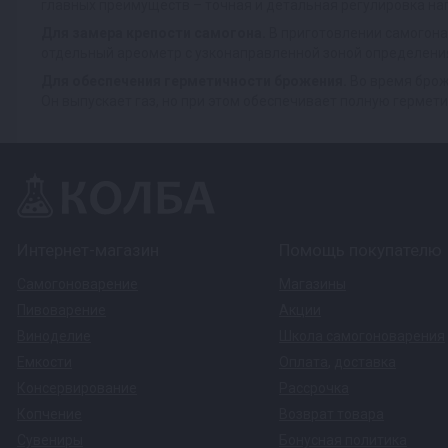
главных преимуществ – точная и детальная регулировка наг
Для замера крепости самогона.
В приготовлении самогона
отдельный ареометр с узконаправленной зоной определения
Для обеспечения герметичности брожения.
Во время брож
Он выпускает газ, но при этом обеспечивает полную гермети
Интернет-магазин
Помощь покупателю
Самогоноварение
Магазины
Пивоварение
Акции
Виноделие
Школа самогоноварения
Емкости
Оплата
,
доставка
Консервирование
Рассрочка
Копчение
Возврат товара
Сувениры
Бонусная политика