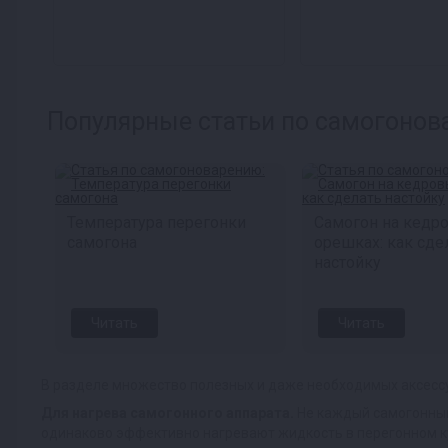
Популярные статьи по самогонов
Температура перегонки
Самогон на кедр
самогона
орешках: как сде
настойку
Читать
Читать
В разделе множество полезных и даже необходимых аксесс
Для нагрева самогонного аппарата.
Не каждый самогонный
одинаково эффективно нагревают жидкость в перегонном ку