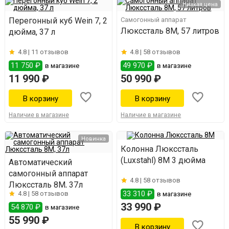
Низкая цена
Перегонный куб Wein 7, 2
Самогонный аппарат
Люкссталь 8М, 57 литров
дюйма, 37 л
4.8 |
11 отзывов
4.8 |
58 отзывов
11 750 ₽
49 970 ₽
в магазине
в магазине
11 990 ₽
50 990 ₽
Наличие в магазине
Наличие в магазине
Новинка
Колонна Люкссталь
(Luxstahl) 8М 3 дюйма
Автоматический
самогонный аппарат
4.8 |
58 отзывов
Люкссталь 8М, 37л
33 310 ₽
4.8 |
58 отзывов
в магазине
33 990 ₽
54 870 ₽
в магазине
55 990 ₽