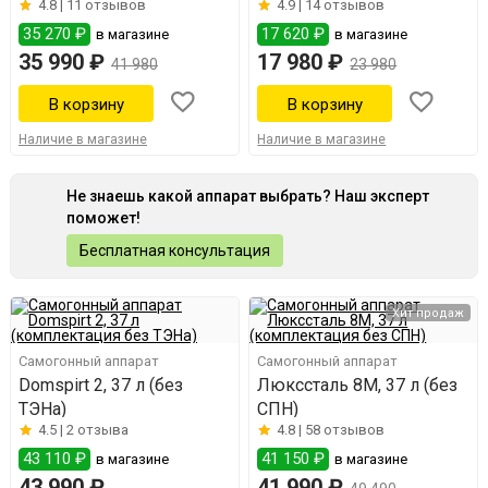
4.8 |
11 отзывов
4.9 |
14 отзывов
35 270 ₽
17 620 ₽
в магазине
в магазине
35 990 ₽
17 980 ₽
41 980
23 980
Наличие в магазине
Наличие в магазине
Не знаешь какой аппарат выбрать? Наш эксперт
поможет!
Бесплатная консультация
Хит продаж
Самогонный аппарат
Самогонный аппарат
Domspirt 2, 37 л (без
Люкссталь 8М, 37 л (без
ТЭНа)
СПН)
4.5 |
2 отзыва
4.8 |
58 отзывов
43 110 ₽
41 150 ₽
в магазине
в магазине
43 990 ₽
41 990 ₽