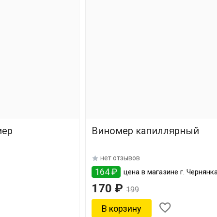
мер
Виномер капиллярный
нет отзывов
164 ₽
цена в магазине г. Чернянк
170 ₽
199