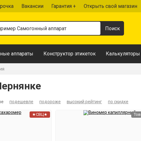
рочка
Вакансии
Гарантия +
Открыть свой магазин
ные аппараты
Конструктор этикеток
Калькуляторы
ия
Чернянке
ые
подешевле
подороже
высокий рейтинг
по скидке
★СВЦ★
Тов