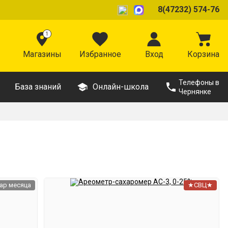
8(47232) 574-76
1
Магазины
Избранное
Вход
Корзина
Телефоны в
База знаний
Онлайн-школа
Чернянке
ар месяца
★СВЦ★