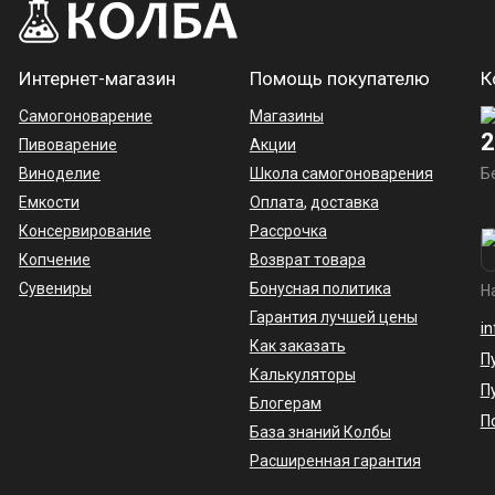
Интернет-магазин
Помощь покупателю
К
Самогоноварение
Магазины
2
Пивоварение
Акции
Виноделие
Школа самогоноварения
Б
Емкости
Оплата
,
доставка
Консервирование
Рассрочка
Копчение
Возврат товара
Сувениры
Бонусная политика
Н
Гарантия лучшей цены
i
Как заказать
П
Калькуляторы
П
Блогерам
П
База знаний Колбы
Расширенная гарантия