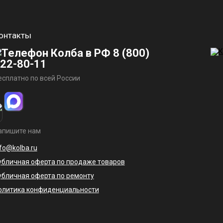
онтакты
8 (800)
22-80-11
есплатно по всей России
апишите нам
nfo@kolba.ru
убличная оферта по продаже товаров
убличная оферта по ремонту
олитика конфиденциальности