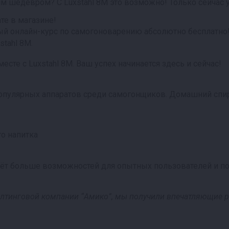
им шедевром? С Luxstahl 8M это возможно! Только сейчас 
те в магазине!
й онлайн-курс по самогоноварению абсолютно бесплатно
tahl 8M.
сте с Luxstahl 8M. Ваш успех начинается здесь и сейчас!
популярных аппаратов среди самогонщиков. Домашний спир
го напитка
ёт больше возможностей для опытных пользователей и поз
салтинговой компании “Амико”, мы получили впечатляющие р