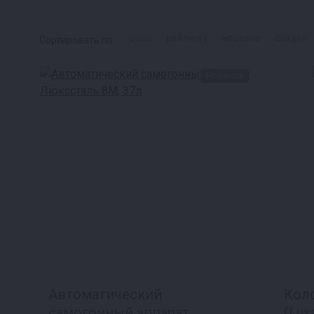
цене
рейтингу
новизне
скидке
Сортировать по:
Новинка
Автоматический
Кол
самогонный аппарат
(Lux