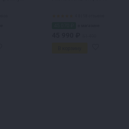
ывов
4.8 |
58 отзывов
45 070 ₽
не
в магазине
45 990 ₽
51 490