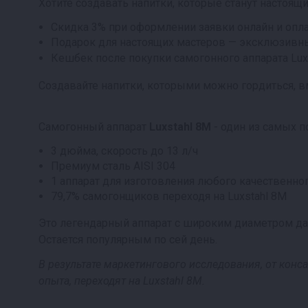
Хотите создавать напитки, которые станут настоящ
Скидка 3% при оформлении заявки онлайн и опла
Подарок для настоящих мастеров — эксклюзивны
Кешбек после покупки самогонного аппарата Luxs
Создавайте напитки, которыми можно гордиться, вме
Самогонный аппарат
Luxstahl 8M
- один из самых 
3 дюйма, скорость до 13 л/ч
Премиум сталь AISI 304
1 аппарат для изготовления любого качественно
79,7% самогонщиков переходя на Luxstahl 8M
Это легендарный аппарат с широким диаметром да
Остается популярным по сей день.
В результате маркетингового исследования, от кон
опыта, переходят на Luxstahl 8M.