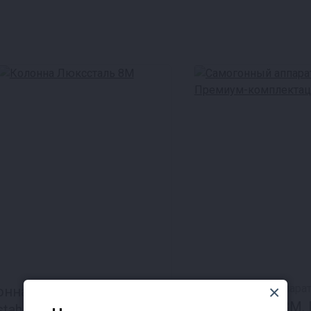
Самогонный аппара
онна Люкссталь
Люкссталь 8M.
stahl) 8М 3 дюйма