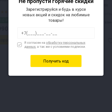
Не пропусти горячие скидки
комплектация
Зарегистрируйся и будь в курсе
4.8 |
58 отзывов
4.8 |
58 отз
новых акций и скидок на любимые
10 ₽
в магазине
товары!
73 490 ₽
в магази
990 ₽
74 990 ₽
Я согласен на
обработку персональных
данных
, а так же с условиями подписки.