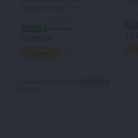
Люкссталь 8М, 37л
4.8 |
58 отзывов
33 3
54 870 ₽
в магазине
33 
55 990 ₽
Низкая цена