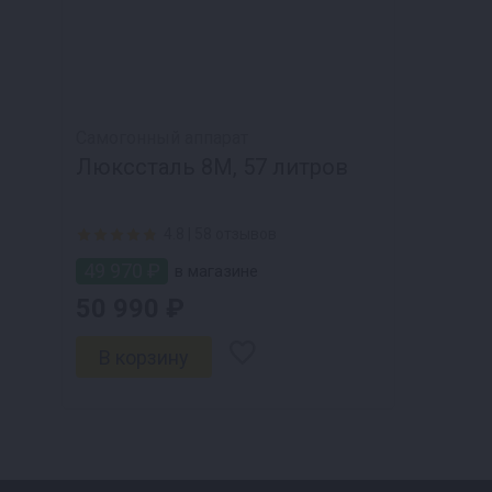
Самогонный аппарат
Люкссталь 8М, 57 литров
4.8 |
58 отзывов
49 970 ₽
в магазине
50 990 ₽