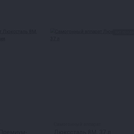
Хит прод
т
Самогонный аппарат
 Премиум-
Люкссталь 8М, 37 л